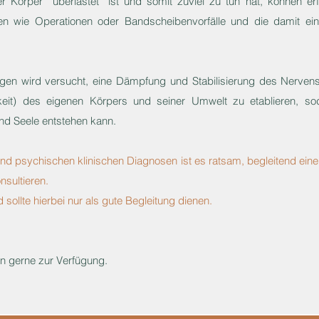
er Körper ''überlastet'' ist und somit zuviel zu tun hat, können 
n wie Operationen oder Bandscheibenvorfälle und die damit e
ngen wird versucht, eine Dämpfung und Stabilisierung des Nerven
eit) des eigenen Körpers und seiner Umwelt zu etablieren, s
nd Seele entstehen kann.
d psychischen klinischen Diagnosen ist es ratsam, begleitend ein
sultieren.
sollte hierbei nur als gute Begleitung dienen.
en gerne zur Verfügung.